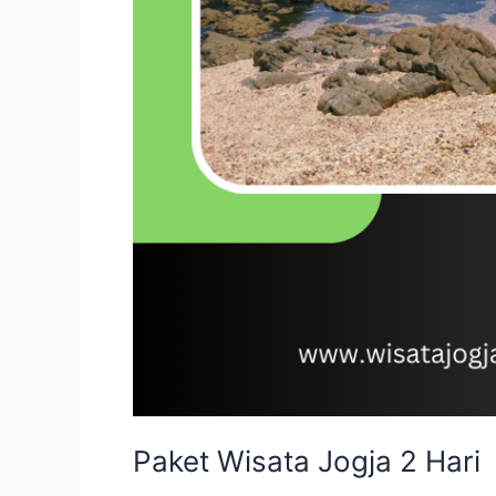
Paket Wisata Jogja 2 Hari