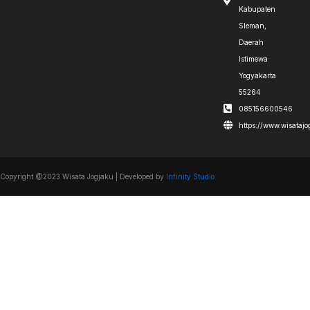
Kabupaten
Sleman,
Daerah
Istimewa
Yogyakarta
55264
085156600546
https://www.wisataj
Copyright @2023 Wisata Jogjaku | Developed by
Infinity Studio