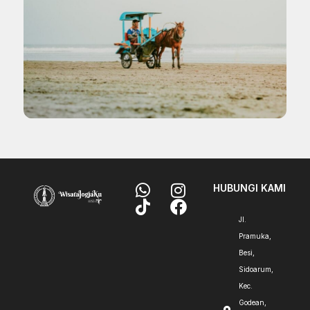
HUBUNGI KAMI
Jl.
Pramuka,
Besi,
Sidoarum,
Kec.
Godean,